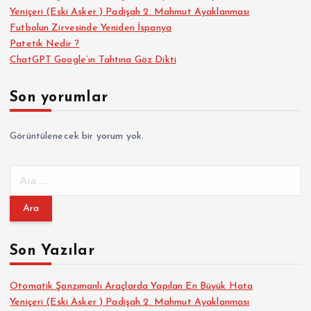
Yeniçeri (Eski Asker ) Padişah 2. Mahmut Ayaklanması
Futbolun Zirvesinde Yeniden İspanya
Patetik Nedir ?
ChatGPT Google’ın Tahtına Göz Dikti
Son yorumlar
Görüntülenecek bir yorum yok.
A
r
a
m
a
Son Yazılar
:
Otomatik Şanzımanlı Araçlarda Yapılan En Büyük Hata
Yeniçeri (Eski Asker ) Padişah 2. Mahmut Ayaklanması