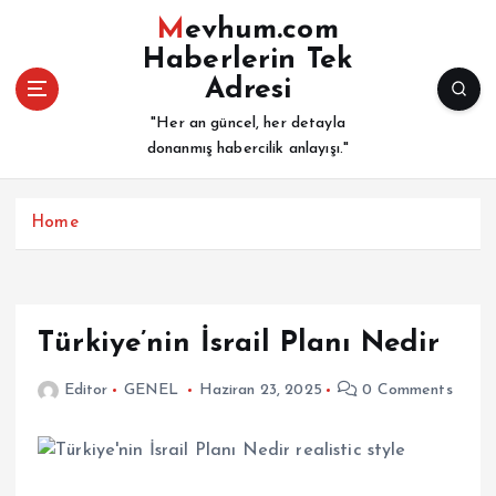
İ
Mevhum.com
ç
Haberlerin Tek
e
Adresi
r
i
"Her an güncel, her detayla
ğ
donanmış habercilik anlayışı."
e
a
t
Home
l
a
Türkiye’nin İsrail Planı Nedir
Editor
GENEL
Haziran 23, 2025
0 Comments