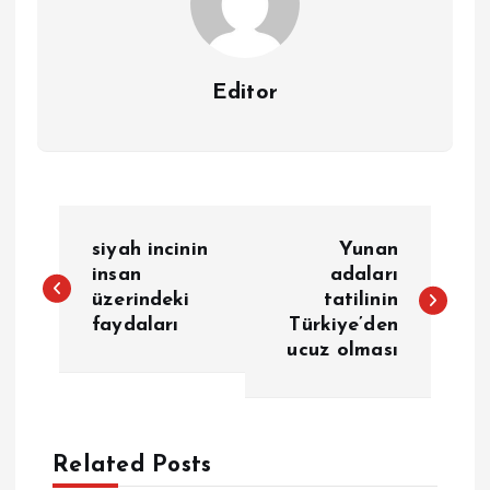
Editor
Y
siyah incinin
Yunan
a
insan
adaları
üzerindeki
tatilinin
faydaları
Türkiye’den
z
ucuz olması
ı
g
Related Posts