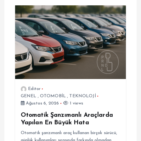
e
z
i
n
m
e
Editor
s
GENEL
,
OTOMOBİL
,
TEKNOLOJİ
Ağustos 6, 2026
1 views
i
Otomatik Şanzımanlı Araçlarda
Yapılan En Büyük Hata
Otomatik şanzımanlı araç kullanan birçok sürücü,
günlük kullanımları sırasında farkında olmadan