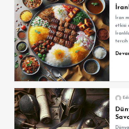
İran
İran m
etkisi
İranlı
tercih
Deva
Edi
Dün
Sava
Dünya 