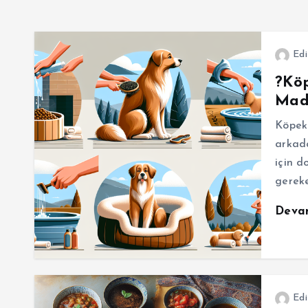
Edi
?Köp
Mad
Köpekl
arkada
için d
gerek
Deva
Edi