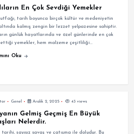
lıların En Çok Sevdiği Yemekler
utfağı, tarih boyunca birçok kültür ve medeniyetin
 altında kalmış zengin bir lezzet yelpazesine sahiptir.
ların günlük hayatlarında ve özel günlerinde en çok
 ettiği yemekler, hem malzeme çeşitliliği…
mını Oku
tor
Genel
Aralık 2, 2025
43 views
yanın Gelmiş Geçmiş En Büyük
şları Nelerdir.
tarihi, sayısız savaş ve çatışma ile doludur. Bu