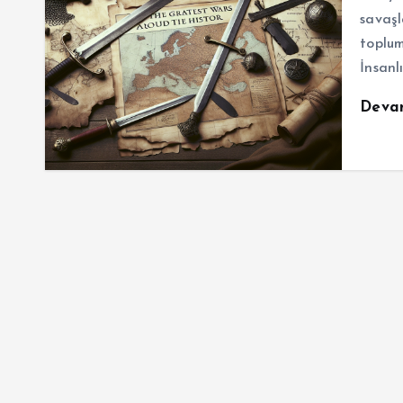
savaşl
toplum
İnsanl
Deva