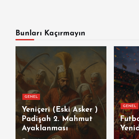
Bunları Kaçırmayın
GENEL
GENEL
ı
Yeniçeri (Eski Asker )
Padişah 2. Mahmut
Futb
Ayaklanması
Yeni