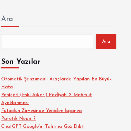
Ara
Ara
Son Yazılar
Otomatik Şanzımanlı Araçlarda Yapılan En Büyük
Hata
Yeniçeri (Eski Asker ) Padişah 2. Mahmut
Ayaklanması
Futbolun Zirvesinde Yeniden İspanya
Patetik Nedir ?
ChatGPT Google’ın Tahtına Göz Dikti