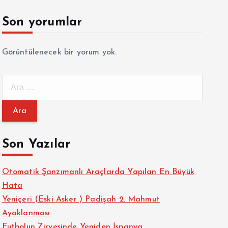
Son yorumlar
Görüntülenecek bir yorum yok.
A
r
a
m
a
Son Yazılar
:
Otomatik Şanzımanlı Araçlarda Yapılan En Büyük
Hata
Yeniçeri (Eski Asker ) Padişah 2. Mahmut
Ayaklanması
Futbolun Zirvesinde Yeniden İspanya