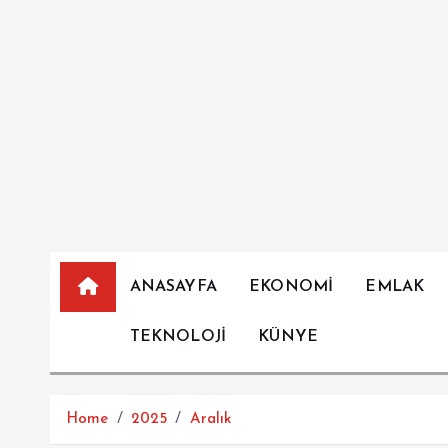
İ
ç
e
r
i
ğ
e
a
t
l
a
ANASAYFA
EKONOMİ
EMLAK
TEKNOLOJİ
KÜNYE
Home
2025
Aralık