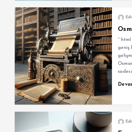
Edi
Osm
“`html
geniş 
gelişm
Osmanl
sadec
Deva
Edi