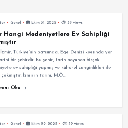
tor
Genel
Ekim 31, 2025
39 views
r Hangi Medeniyetlere Ev Sahipliği
ıştır
 İzmir, Türkiye’nin batısında, Ege Denizi kıyısında yer
arihi bir şehirdir. Bu şehir, tarih boyunca birçok
yete ev sahipliği yapmış ve kültürel zenginlikleri ile
 çekmiştir. İzmir’in tarihi, M.Ö.…
mını Oku
tor
Genel
Ekim 29, 2025
39 views