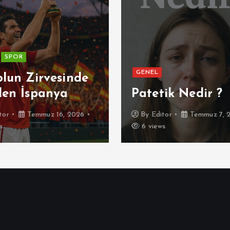
SPOR
GENEL
olun Zirvesinde
den İspanya
Patetik Nedir ?
tor
Temmuz 16, 2026
By
Editor
Temmuz 7, 
s
6 views