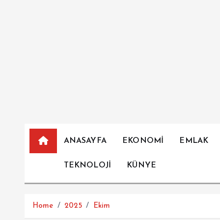
İ
ç
e
r
i
ğ
e
a
t
l
a
ANASAYFA
EKONOMİ
EMLAK
TEKNOLOJİ
KÜNYE
Home
2025
Ekim