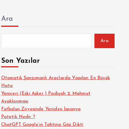
Ara
Ara
Son Yazılar
Otomatik Şanzımanlı Araçlarda Yapılan En Büyük
Hata
Yeniçeri (Eski Asker ) Padişah 2. Mahmut
Ayaklanması
Futbolun Zirvesinde Yeniden İspanya
Patetik Nedir ?
ChatGPT Google’ın Tahtına Göz Dikti