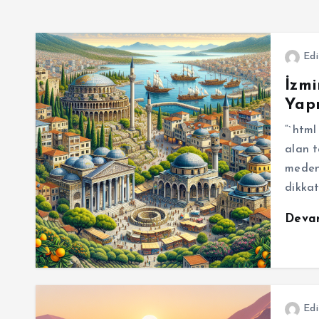
Edi
İzmi
Yapm
“`html
alan t
medeni
dikkat
Deva
Edi