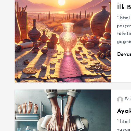
İlk 
“`html
parças
tüketi
geçmiş
Deva
Edi
Ayak
“`html
yaygın