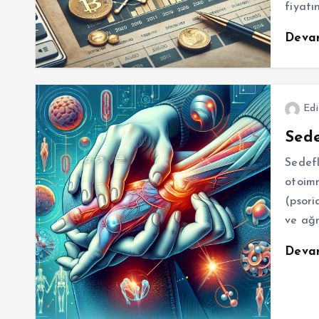
fiyatı
Deva
Edi
Sede
Sedefl
otoimm
(psori
ve ağr
Deva