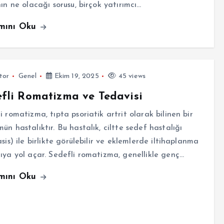
nın ne olacağı sorusu, birçok yatırımcı…
mını Oku
tor
Genel
Ekim 19, 2025
45 views
fli Romatizma ve Tedavisi
i romatizma, tıpta psoriatik artrit olarak bilinen bir
ün hastalıktır. Bu hastalık, ciltte sedef hastalığı
asis) ile birlikte görülebilir ve eklemlerde iltihaplanma
ıya yol açar. Sedefli romatizma, genellikle genç…
mını Oku