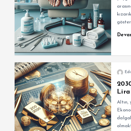
arasın
kızarı
göster
Deva
Edi
2030
Lira
Altın,
Ekonom
dalgal
olmakt