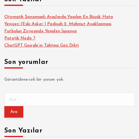
Otomatik Şanzımanlı Araçlarda Yapılan En Büyük Hata
Yeniçeri (Eski Asker ) Padişah 2. Mahmut Ayaklanması
Futbolun Zirvesinde Yeniden İspanya
Patetik Nedir ?
ChatGPT Google’ın Tahtına Göz Dikti
Son yorumlar
Görüntülenecek bir yorum yok.
A
r
a
m
a
Son Yazılar
: