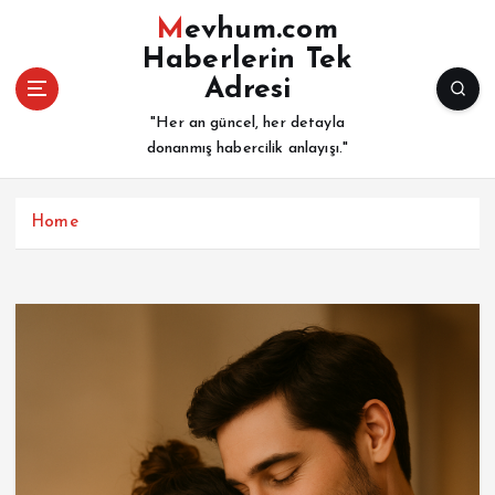
İ
Mevhum.com
ç
Haberlerin Tek
e
Adresi
r
i
"Her an güncel, her detayla
ğ
donanmış habercilik anlayışı."
e
a
t
Home
l
a